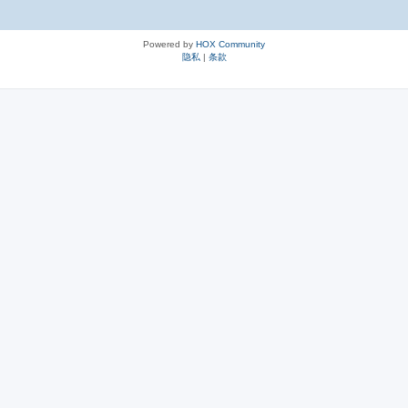
Powered by
HOX Community
隐私
|
条款